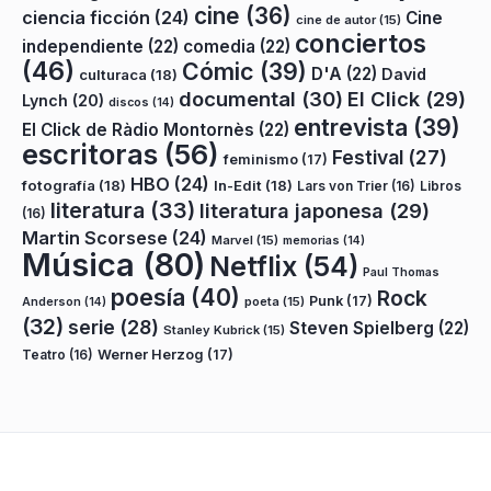
cine
(36)
ciencia ficción
(24)
Cine
cine de autor
(15)
conciertos
independiente
(22)
comedia
(22)
(46)
Cómic
(39)
D'A
(22)
David
culturaca
(18)
documental
(30)
El Click
(29)
Lynch
(20)
discos
(14)
entrevista
(39)
El Click de Ràdio Montornès
(22)
escritoras
(56)
Festival
(27)
feminismo
(17)
HBO
(24)
fotografía
(18)
In-Edit
(18)
Lars von Trier
(16)
Libros
literatura
(33)
literatura japonesa
(29)
(16)
Martin Scorsese
(24)
Marvel
(15)
memorias
(14)
Música
(80)
Netflix
(54)
Paul Thomas
poesía
(40)
Rock
Punk
(17)
poeta
(15)
Anderson
(14)
(32)
serie
(28)
Steven Spielberg
(22)
Stanley Kubrick
(15)
Teatro
(16)
Werner Herzog
(17)