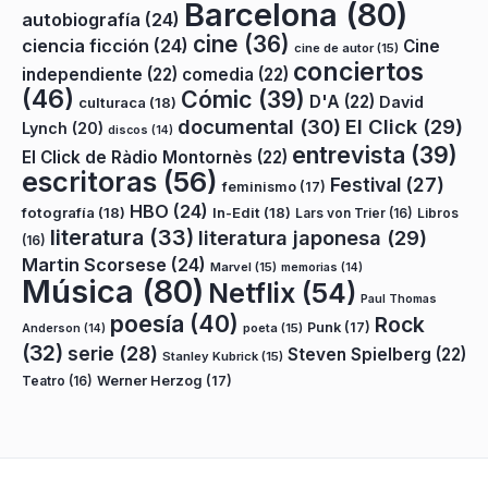
Barcelona
(80)
autobiografía
(24)
cine
(36)
ciencia ficción
(24)
Cine
cine de autor
(15)
conciertos
independiente
(22)
comedia
(22)
(46)
Cómic
(39)
D'A
(22)
David
culturaca
(18)
documental
(30)
El Click
(29)
Lynch
(20)
discos
(14)
entrevista
(39)
El Click de Ràdio Montornès
(22)
escritoras
(56)
Festival
(27)
feminismo
(17)
HBO
(24)
fotografía
(18)
In-Edit
(18)
Lars von Trier
(16)
Libros
literatura
(33)
literatura japonesa
(29)
(16)
Martin Scorsese
(24)
Marvel
(15)
memorias
(14)
Música
(80)
Netflix
(54)
Paul Thomas
poesía
(40)
Rock
Punk
(17)
poeta
(15)
Anderson
(14)
(32)
serie
(28)
Steven Spielberg
(22)
Stanley Kubrick
(15)
Teatro
(16)
Werner Herzog
(17)