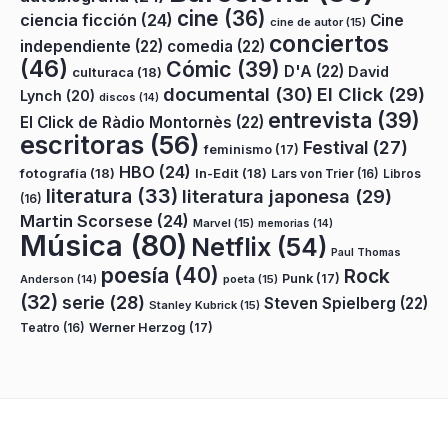
cine
(36)
ciencia ficción
(24)
Cine
cine de autor
(15)
conciertos
independiente
(22)
comedia
(22)
(46)
Cómic
(39)
D'A
(22)
David
culturaca
(18)
documental
(30)
El Click
(29)
Lynch
(20)
discos
(14)
entrevista
(39)
El Click de Ràdio Montornès
(22)
escritoras
(56)
Festival
(27)
feminismo
(17)
HBO
(24)
fotografía
(18)
In-Edit
(18)
Lars von Trier
(16)
Libros
literatura
(33)
literatura japonesa
(29)
(16)
Martin Scorsese
(24)
Marvel
(15)
memorias
(14)
Música
(80)
Netflix
(54)
Paul Thomas
poesía
(40)
Rock
Punk
(17)
poeta
(15)
Anderson
(14)
(32)
serie
(28)
Steven Spielberg
(22)
Stanley Kubrick
(15)
Teatro
(16)
Werner Herzog
(17)