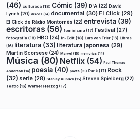
(46)
Cómic
(39)
D'A
(22)
David
culturaca
(18)
documental
(30)
El Click
(29)
Lynch
(20)
discos
(14)
entrevista
(39)
El Click de Ràdio Montornès
(22)
escritoras
(56)
Festival
(27)
feminismo
(17)
HBO
(24)
fotografía
(18)
In-Edit
(18)
Lars von Trier
(16)
Libros
literatura
(33)
literatura japonesa
(29)
(16)
Martin Scorsese
(24)
Marvel
(15)
memorias
(14)
Música
(80)
Netflix
(54)
Paul Thomas
poesía
(40)
Rock
Punk
(17)
poeta
(15)
Anderson
(14)
(32)
serie
(28)
Steven Spielberg
(22)
Stanley Kubrick
(15)
Teatro
(16)
Werner Herzog
(17)