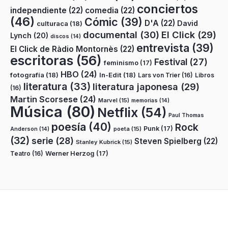
conciertos
independiente
(22)
comedia
(22)
(46)
Cómic
(39)
D'A
(22)
David
culturaca
(18)
documental
(30)
El Click
(29)
Lynch
(20)
discos
(14)
entrevista
(39)
El Click de Ràdio Montornès
(22)
escritoras
(56)
Festival
(27)
feminismo
(17)
HBO
(24)
fotografía
(18)
In-Edit
(18)
Lars von Trier
(16)
Libros
literatura
(33)
literatura japonesa
(29)
(16)
Martin Scorsese
(24)
Marvel
(15)
memorias
(14)
Música
(80)
Netflix
(54)
Paul Thomas
poesía
(40)
Rock
Punk
(17)
poeta
(15)
Anderson
(14)
(32)
serie
(28)
Steven Spielberg
(22)
Stanley Kubrick
(15)
Teatro
(16)
Werner Herzog
(17)