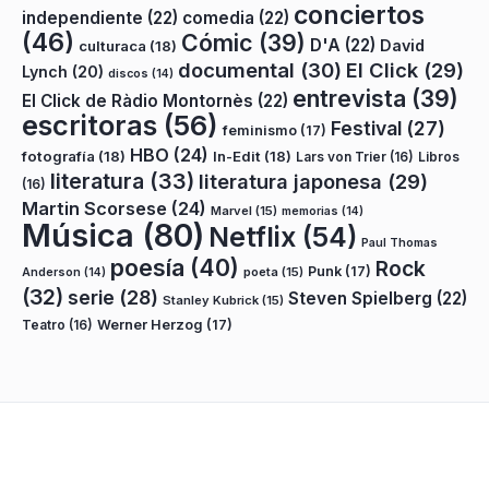
conciertos
independiente
(22)
comedia
(22)
(46)
Cómic
(39)
D'A
(22)
David
culturaca
(18)
documental
(30)
El Click
(29)
Lynch
(20)
discos
(14)
entrevista
(39)
El Click de Ràdio Montornès
(22)
escritoras
(56)
Festival
(27)
feminismo
(17)
HBO
(24)
fotografía
(18)
In-Edit
(18)
Lars von Trier
(16)
Libros
literatura
(33)
literatura japonesa
(29)
(16)
Martin Scorsese
(24)
Marvel
(15)
memorias
(14)
Música
(80)
Netflix
(54)
Paul Thomas
poesía
(40)
Rock
Punk
(17)
poeta
(15)
Anderson
(14)
(32)
serie
(28)
Steven Spielberg
(22)
Stanley Kubrick
(15)
Teatro
(16)
Werner Herzog
(17)