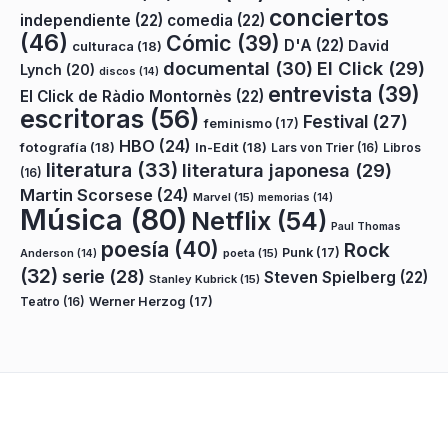
conciertos
independiente
(22)
comedia
(22)
(46)
Cómic
(39)
D'A
(22)
David
culturaca
(18)
documental
(30)
El Click
(29)
Lynch
(20)
discos
(14)
entrevista
(39)
El Click de Ràdio Montornès
(22)
escritoras
(56)
Festival
(27)
feminismo
(17)
HBO
(24)
fotografía
(18)
In-Edit
(18)
Lars von Trier
(16)
Libros
literatura
(33)
literatura japonesa
(29)
(16)
Martin Scorsese
(24)
Marvel
(15)
memorias
(14)
Música
(80)
Netflix
(54)
Paul Thomas
poesía
(40)
Rock
Punk
(17)
poeta
(15)
Anderson
(14)
(32)
serie
(28)
Steven Spielberg
(22)
Stanley Kubrick
(15)
Teatro
(16)
Werner Herzog
(17)