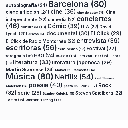
Barcelona
(80)
autobiografía
(24)
cine
(36)
ciencia ficción
(24)
Cine
cine de autor
(15)
conciertos
independiente
(22)
comedia
(22)
(46)
Cómic
(39)
D'A
(22)
David
culturaca
(18)
documental
(30)
El Click
(29)
Lynch
(20)
discos
(14)
entrevista
(39)
El Click de Ràdio Montornès
(22)
escritoras
(56)
Festival
(27)
feminismo
(17)
HBO
(24)
fotografía
(18)
In-Edit
(18)
Lars von Trier
(16)
Libros
literatura
(33)
literatura japonesa
(29)
(16)
Martin Scorsese
(24)
Marvel
(15)
memorias
(14)
Música
(80)
Netflix
(54)
Paul Thomas
poesía
(40)
Rock
Punk
(17)
poeta
(15)
Anderson
(14)
(32)
serie
(28)
Steven Spielberg
(22)
Stanley Kubrick
(15)
Teatro
(16)
Werner Herzog
(17)