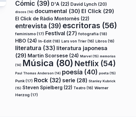
Cómic
(39)
D'A
(22)
David Lynch
(20)
documental
(30)
El Click
(29)
discos
(14)
El Click de Ràdio Montornès
(22)
escritoras
(56)
entrevista
(39)
Festival
(27)
fotografía
(18)
feminismo
(17)
HBO
(24)
In-Edit
(18)
Lars von Trier
(16)
Libros
(16)
literatura
(33)
literatura japonesa
(29)
Martin Scorsese
(24)
Marvel
(15)
memorias
Música
(80)
Netflix
(54)
(14)
poesía
(40)
poeta
(15)
Paul Thomas Anderson
(14)
Rock
(32)
serie
(28)
Punk
(17)
Stanley Kubrick
Steven Spielberg
(22)
Teatro
(16)
Werner
(15)
Herzog
(17)