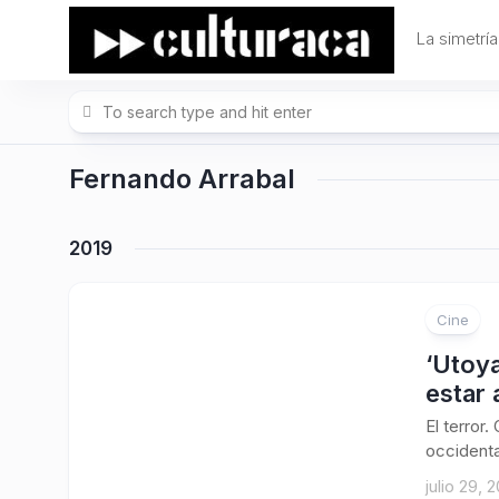
Skip
to
La simetría
content
Fernando Arrabal
2019
Cine
‘Utoya
estar a
El terror
occidenta
julio 29, 