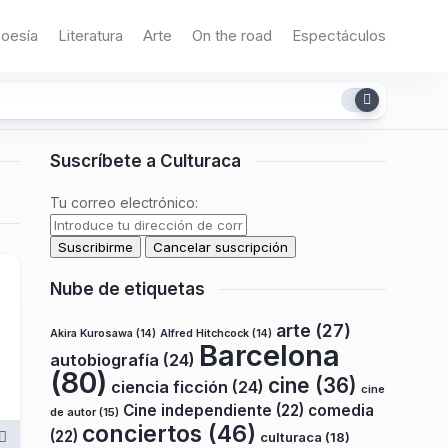
oesía
Literatura
Arte
On the road
Espectáculos
Suscríbete a Culturaca
Tu correo electrónico:
Nube de etiquetas
arte
(27)
Akira Kurosawa
(14)
Alfred Hitchcock
(14)
Barcelona
autobiografía
(24)
(80)
cine
(36)
ciencia ficción
(24)
cine
Cine independiente
(22)
comedia
de autor
(15)
conciertos
(46)
(22)
culturaca
(18)