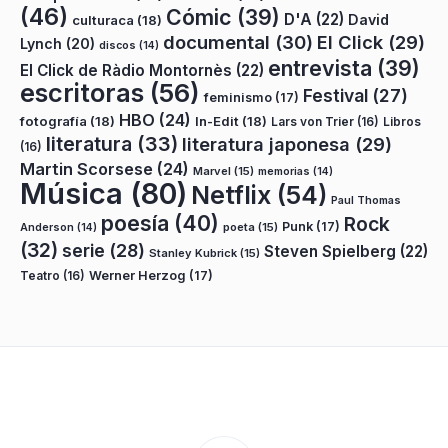
(46)
Cómic
(39)
D'A
(22)
David
culturaca
(18)
documental
(30)
El Click
(29)
Lynch
(20)
discos
(14)
entrevista
(39)
El Click de Ràdio Montornès
(22)
escritoras
(56)
Festival
(27)
feminismo
(17)
HBO
(24)
fotografía
(18)
In-Edit
(18)
Lars von Trier
(16)
Libros
literatura
(33)
literatura japonesa
(29)
(16)
Martin Scorsese
(24)
Marvel
(15)
memorias
(14)
Música
(80)
Netflix
(54)
Paul Thomas
poesía
(40)
Rock
Punk
(17)
poeta
(15)
Anderson
(14)
(32)
serie
(28)
Steven Spielberg
(22)
Stanley Kubrick
(15)
Teatro
(16)
Werner Herzog
(17)