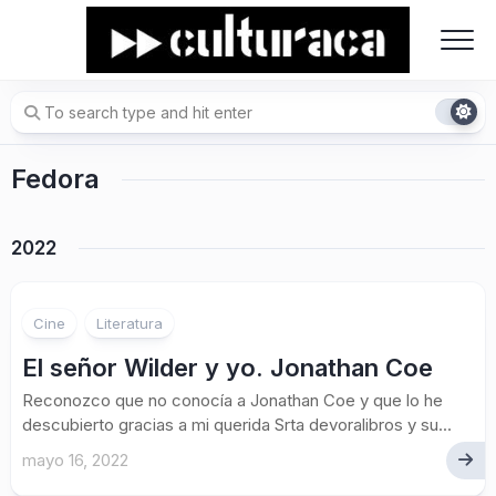
Skip
to
content
Fedora
2022
Cine
Literatura
El señor Wilder y yo. Jonathan Coe
Reconozco que no conocía a Jonathan Coe y que lo he
descubierto gracias a mi querida Srta devoralibros y su...
mayo 16, 2022