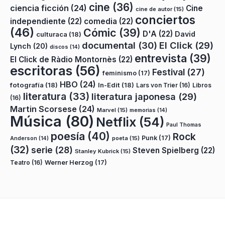
cine
(36)
ciencia ficción
(24)
Cine
cine de autor
(15)
conciertos
independiente
(22)
comedia
(22)
(46)
Cómic
(39)
D'A
(22)
David
culturaca
(18)
documental
(30)
El Click
(29)
Lynch
(20)
discos
(14)
entrevista
(39)
El Click de Ràdio Montornès
(22)
escritoras
(56)
Festival
(27)
feminismo
(17)
HBO
(24)
fotografía
(18)
In-Edit
(18)
Lars von Trier
(16)
Libros
literatura
(33)
literatura japonesa
(29)
(16)
Martin Scorsese
(24)
Marvel
(15)
memorias
(14)
Música
(80)
Netflix
(54)
Paul Thomas
poesía
(40)
Rock
Punk
(17)
poeta
(15)
Anderson
(14)
(32)
serie
(28)
Steven Spielberg
(22)
Stanley Kubrick
(15)
Teatro
(16)
Werner Herzog
(17)