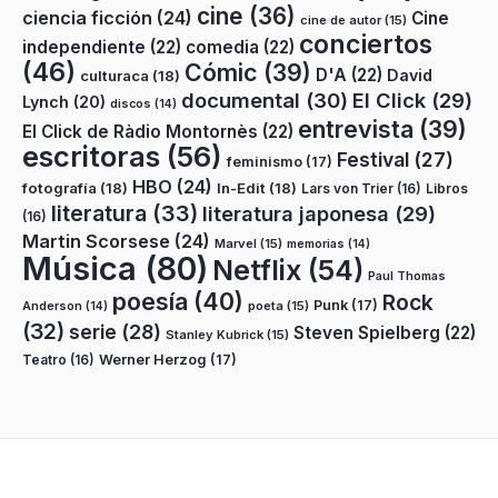
cine
(36)
ciencia ficción
(24)
Cine
cine de autor
(15)
conciertos
independiente
(22)
comedia
(22)
(46)
Cómic
(39)
D'A
(22)
David
culturaca
(18)
documental
(30)
El Click
(29)
Lynch
(20)
discos
(14)
entrevista
(39)
El Click de Ràdio Montornès
(22)
escritoras
(56)
Festival
(27)
feminismo
(17)
HBO
(24)
fotografía
(18)
In-Edit
(18)
Lars von Trier
(16)
Libros
literatura
(33)
literatura japonesa
(29)
(16)
Martin Scorsese
(24)
Marvel
(15)
memorias
(14)
Música
(80)
Netflix
(54)
Paul Thomas
poesía
(40)
Rock
Punk
(17)
poeta
(15)
Anderson
(14)
(32)
serie
(28)
Steven Spielberg
(22)
Stanley Kubrick
(15)
Teatro
(16)
Werner Herzog
(17)