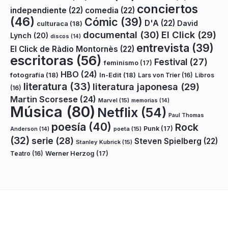
conciertos
independiente
(22)
comedia
(22)
(46)
Cómic
(39)
D'A
(22)
David
culturaca
(18)
documental
(30)
El Click
(29)
Lynch
(20)
discos
(14)
entrevista
(39)
El Click de Ràdio Montornès
(22)
escritoras
(56)
Festival
(27)
feminismo
(17)
HBO
(24)
fotografía
(18)
In-Edit
(18)
Lars von Trier
(16)
Libros
literatura
(33)
literatura japonesa
(29)
(16)
Martin Scorsese
(24)
Marvel
(15)
memorias
(14)
Música
(80)
Netflix
(54)
Paul Thomas
poesía
(40)
Rock
Punk
(17)
poeta
(15)
Anderson
(14)
(32)
serie
(28)
Steven Spielberg
(22)
Stanley Kubrick
(15)
Teatro
(16)
Werner Herzog
(17)