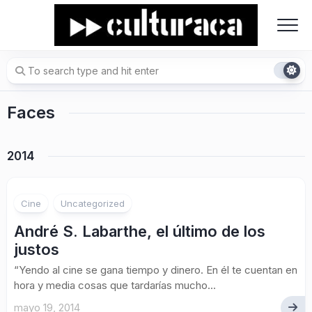
Skip
to
content
Faces
2014
Cine
Uncategorized
André S. Labarthe, el último de los
justos
“Yendo al cine se gana tiempo y dinero. En él te cuentan en
hora y media cosas que tardarías mucho...
mayo 19, 2014