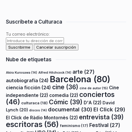
Suscríbete a Culturaca
Tu correo electrónico:
Nube de etiquetas
arte
(27)
Akira Kurosawa
(14)
Alfred Hitchcock
(14)
Barcelona
(80)
autobiografía
(24)
cine
(36)
ciencia ficción
(24)
Cine
cine de autor
(15)
conciertos
independiente
(22)
comedia
(22)
(46)
Cómic
(39)
D'A
(22)
David
culturaca
(18)
documental
(30)
El Click
(29)
Lynch
(20)
discos
(14)
entrevista
(39)
El Click de Ràdio Montornès
(22)
escritoras
(56)
Festival
(27)
feminismo
(17)