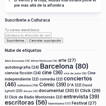
pie más allá de la alfombra
Suscríbete a Culturaca
Tu correo electrónico:
Nube de etiquetas
arte
(27)
Akira Kurosawa
(14)
Alfred Hitchcock
(14)
Barcelona
(80)
autobiografía
(24)
cine
(36)
ciencia ficción
(24)
Cine
cine de autor
(15)
conciertos
independiente
(22)
comedia
(22)
(46)
Cómic
(39)
D'A
(22)
David
culturaca
(18)
documental
(30)
El Click
(29)
Lynch
(20)
discos
(14)
entrevista
(39)
El Click de Ràdio Montornès
(22)
escritoras
(56)
Festival
(27)
feminismo
(17)