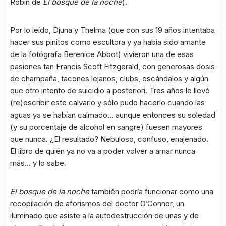
Robin de
El bosque de la noche
).
Por lo leído, Djuna y Thelma (que con sus 19 años intentaba
hacer sus pinitos como escultora y ya había sido amante
de la fotógrafa Berenice Abbot) vivieron una de esas
pasiones tan Francis Scott Fitzgerald, con generosas dosis
de champaña, tacones lejanos, clubs, escándalos y algún
que otro intento de suicidio a posteriori. Tres años le llevó
(re)escribir este calvario y sólo pudo hacerlo cuando las
aguas ya se habían calmado… aunque entonces su soledad
(y su porcentaje de alcohol en sangre) fuesen mayores
que nunca. ¿El resultado? Nebuloso, confuso, enajenado.
El libro de quién ya no va a poder volver a amar nunca
más… y lo sabe.
El bosque de la noche
también podría funcionar como una
recopilación de aforismos del doctor O’Connor, un
iluminado que asiste a la autodestrucción de unas y de