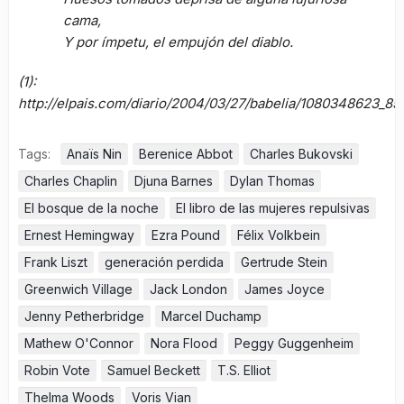
cama,
Y por ímpetu, el empujón del diablo.
(1):
http://elpais.com/diario/2004/03/27/babelia/1080348623_85
Tags:
Anaïs Nin
Berenice Abbot
Charles Bukovski
Charles Chaplin
Djuna Barnes
Dylan Thomas
El bosque de la noche
El libro de las mujeres repulsivas
Ernest Hemingway
Ezra Pound
Félix Volkbein
Frank Liszt
generación perdida
Gertrude Stein
Greenwich Village
Jack London
James Joyce
Jenny Petherbridge
Marcel Duchamp
Mathew O'Connor
Nora Flood
Peggy Guggenheim
Robin Vote
Samuel Beckett
T.S. Elliot
Thelma Woods
Voris Vian