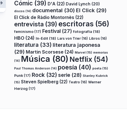
Cómic
(39)
D'A
(22)
David Lynch
(20)
documental
(30)
El Click
(29)
discos
(14)
El Click de Ràdio Montornès
(22)
escritoras
(56)
entrevista
(39)
Festival
(27)
fotografía
(18)
feminismo
(17)
HBO
(24)
In-Edit
(18)
Lars von Trier
(16)
Libros
(16)
literatura
(33)
literatura japonesa
(29)
Martin Scorsese
(24)
Marvel
(15)
memorias
Música
(80)
Netflix
(54)
(14)
poesía
(40)
poeta
(15)
Paul Thomas Anderson
(14)
Rock
(32)
serie
(28)
Punk
(17)
Stanley Kubrick
Steven Spielberg
(22)
Teatro
(16)
Werner
(15)
Herzog
(17)