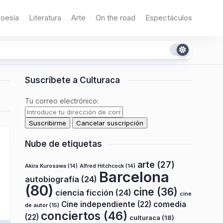
oesía
Literatura
Arte
On the road
Espectáculos
Suscríbete a Culturaca
Tu correo electrónico:
Nube de etiquetas
arte
(27)
Akira Kurosawa
(14)
Alfred Hitchcock
(14)
Barcelona
autobiografía
(24)
(80)
cine
(36)
ciencia ficción
(24)
cine
Cine independiente
(22)
comedia
de autor
(15)
conciertos
(46)
(22)
culturaca
(18)