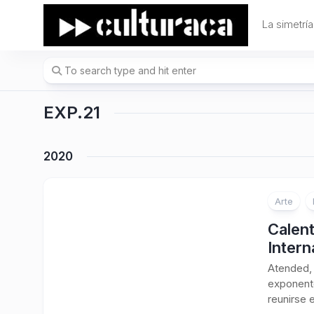
Skip
to
La simetría
content
EXP.21
2020
Arte
Calent
Intern
Atended, 
exponente
reunirse 