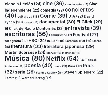
cine
(36)
ciencia ficción
(24)
Cine
cine de autor
(15)
conciertos
independiente
(22)
comedia
(22)
(46)
Cómic
(39)
D'A
(22)
David
culturaca
(18)
documental
(30)
El Click
(29)
Lynch
(20)
discos
(14)
entrevista
(39)
El Click de Ràdio Montornès
(22)
escritoras
(56)
Festival
(27)
feminismo
(17)
HBO
(24)
fotografía
(18)
In-Edit
(18)
Lars von Trier
(16)
Libros
literatura
(33)
literatura japonesa
(29)
(16)
Martin Scorsese
(24)
Marvel
(15)
memorias
(14)
Música
(80)
Netflix
(54)
Paul Thomas
poesía
(40)
Rock
Punk
(17)
poeta
(15)
Anderson
(14)
(32)
serie
(28)
Steven Spielberg
(22)
Stanley Kubrick
(15)
Teatro
(16)
Werner Herzog
(17)