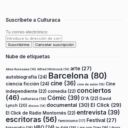
Suscríbete a Culturaca
Tu correo electrónico:
Nube de etiquetas
arte
(27)
Akira Kurosawa
(14)
Alfred Hitchcock
(14)
Barcelona
(80)
autobiografía
(24)
cine
(36)
ciencia ficción
(24)
Cine
cine de autor
(15)
conciertos
independiente
(22)
comedia
(22)
(46)
Cómic
(39)
D'A
(22)
David
culturaca
(18)
documental
(30)
El Click
(29)
Lynch
(20)
discos
(14)
entrevista
(39)
El Click de Ràdio Montornès
(22)
escritoras
(56)
Festival
(27)
feminismo
(17)
HBO
(24)
fotografía
(18)
In-Edit
(18)
Lars von Trier
(16)
Libros