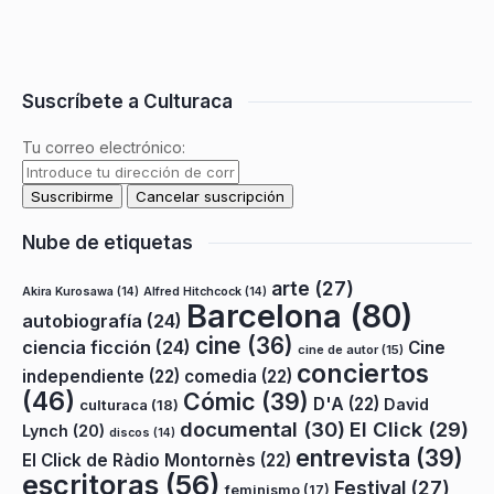
Suscríbete a Culturaca
Tu correo electrónico:
Nube de etiquetas
arte
(27)
Akira Kurosawa
(14)
Alfred Hitchcock
(14)
Barcelona
(80)
autobiografía
(24)
cine
(36)
ciencia ficción
(24)
Cine
cine de autor
(15)
conciertos
independiente
(22)
comedia
(22)
(46)
Cómic
(39)
D'A
(22)
David
culturaca
(18)
documental
(30)
El Click
(29)
Lynch
(20)
discos
(14)
entrevista
(39)
El Click de Ràdio Montornès
(22)
escritoras
(56)
Festival
(27)
feminismo
(17)