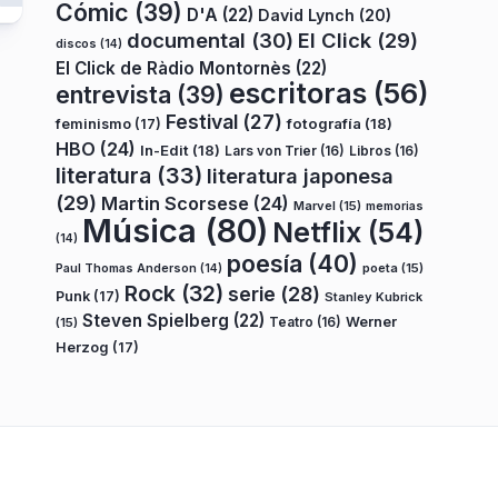
Cómic
(39)
D'A
(22)
David Lynch
(20)
documental
(30)
El Click
(29)
discos
(14)
El Click de Ràdio Montornès
(22)
escritoras
(56)
entrevista
(39)
Festival
(27)
fotografía
(18)
feminismo
(17)
HBO
(24)
In-Edit
(18)
Lars von Trier
(16)
Libros
(16)
literatura
(33)
literatura japonesa
(29)
Martin Scorsese
(24)
Marvel
(15)
memorias
Música
(80)
Netflix
(54)
(14)
poesía
(40)
poeta
(15)
Paul Thomas Anderson
(14)
Rock
(32)
serie
(28)
Punk
(17)
Stanley Kubrick
Steven Spielberg
(22)
Teatro
(16)
Werner
(15)
Herzog
(17)