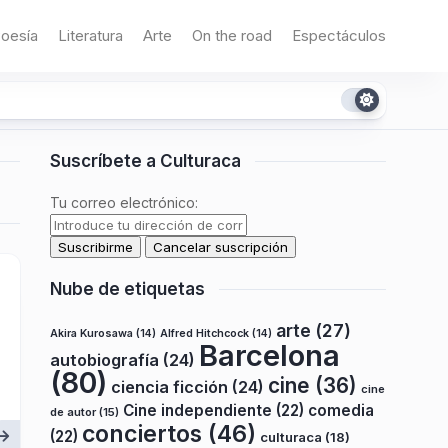
oesía
Literatura
Arte
On the road
Espectáculos
Suscríbete a Culturaca
Tu correo electrónico:
Nube de etiquetas
arte
(27)
Akira Kurosawa
(14)
Alfred Hitchcock
(14)
Barcelona
autobiografía
(24)
(80)
cine
(36)
ciencia ficción
(24)
cine
Cine independiente
(22)
comedia
de autor
(15)
conciertos
(46)
(22)
culturaca
(18)