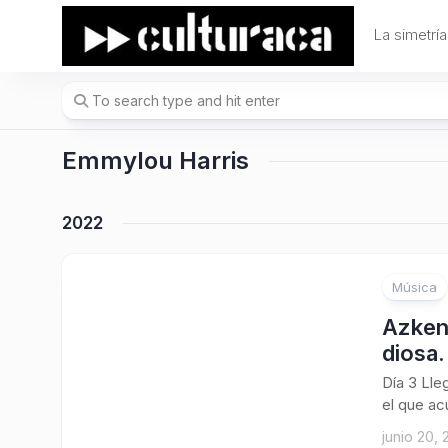
Skip
to
La simetría
content
Emmylou Harris
2022
Música
Azkena
diosa.
Día 3 Lle
el que ac
junio 20,