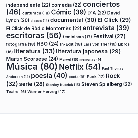
conciertos
independiente
(22)
comedia
(22)
(46)
Cómic
(39)
D'A
(22)
David
culturaca
(18)
documental
(30)
El Click
(29)
Lynch
(20)
discos
(14)
entrevista
(39)
El Click de Ràdio Montornès
(22)
escritoras
(56)
Festival
(27)
feminismo
(17)
HBO
(24)
fotografía
(18)
In-Edit
(18)
Lars von Trier
(16)
Libros
literatura
(33)
literatura japonesa
(29)
(16)
Martin Scorsese
(24)
Marvel
(15)
memorias
(14)
Música
(80)
Netflix
(54)
Paul Thomas
poesía
(40)
Rock
Punk
(17)
poeta
(15)
Anderson
(14)
(32)
serie
(28)
Steven Spielberg
(22)
Stanley Kubrick
(15)
Teatro
(16)
Werner Herzog
(17)