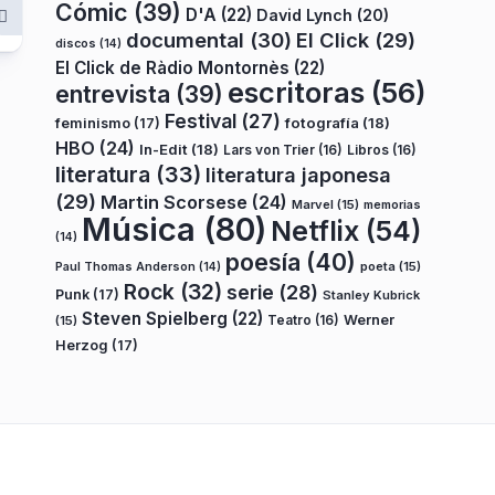
Cómic
(39)
D'A
(22)
David Lynch
(20)
documental
(30)
El Click
(29)
discos
(14)
El Click de Ràdio Montornès
(22)
escritoras
(56)
entrevista
(39)
Festival
(27)
fotografía
(18)
feminismo
(17)
HBO
(24)
In-Edit
(18)
Lars von Trier
(16)
Libros
(16)
literatura
(33)
literatura japonesa
(29)
Martin Scorsese
(24)
Marvel
(15)
memorias
Música
(80)
Netflix
(54)
(14)
poesía
(40)
poeta
(15)
Paul Thomas Anderson
(14)
Rock
(32)
serie
(28)
Punk
(17)
Stanley Kubrick
Steven Spielberg
(22)
Teatro
(16)
Werner
(15)
Herzog
(17)