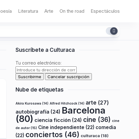
oesía
Literatura
Arte
On the road
Espectáculos
Suscríbete a Culturaca
Tu correo electrónico:
Nube de etiquetas
arte
(27)
Akira Kurosawa
(14)
Alfred Hitchcock
(14)
Barcelona
autobiografía
(24)
(80)
cine
(36)
ciencia ficción
(24)
cine
Cine independiente
(22)
comedia
de autor
(15)
conciertos
(46)
(22)
culturaca
(18)