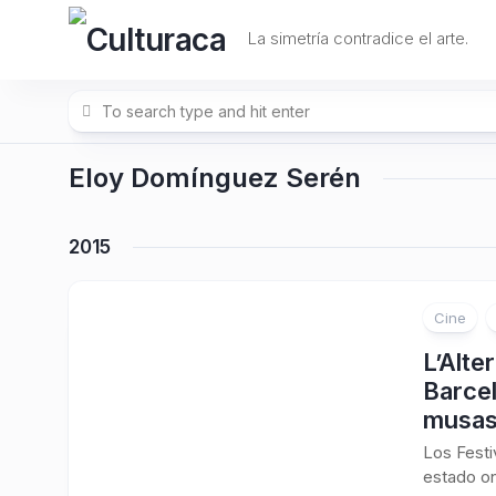
Skip
to
La simetría contradice el arte.
content
Eloy Domínguez Serén
2015
Cine
L’Alte
Barcel
musas
Los Festi
estado onír