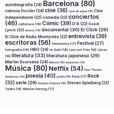
Barcelona
(80)
autobiografía
(24)
cine
(36)
ciencia ficción
(24)
Cine
cine de autor
(15)
conciertos
independiente
(22)
comedia
(22)
(46)
Cómic
(39)
D'A
(22)
David
culturaca
(18)
documental
(30)
El Click
(29)
Lynch
(20)
discos
(14)
entrevista
(39)
El Click de Ràdio Montornès
(22)
escritoras
(56)
Festival
(27)
feminismo
(17)
HBO
(24)
fotografía
(18)
In-Edit
(18)
Lars von Trier
(16)
Libros
literatura
(33)
literatura japonesa
(29)
(16)
Martin Scorsese
(24)
Marvel
(15)
memorias
(14)
Música
(80)
Netflix
(54)
Paul Thomas
poesía
(40)
Rock
Punk
(17)
poeta
(15)
Anderson
(14)
(32)
serie
(28)
Steven Spielberg
(22)
Stanley Kubrick
(15)
Teatro
(16)
Werner Herzog
(17)