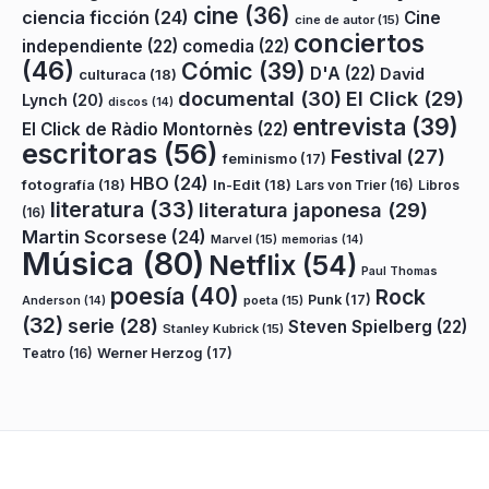
cine
(36)
ciencia ficción
(24)
Cine
cine de autor
(15)
conciertos
independiente
(22)
comedia
(22)
(46)
Cómic
(39)
D'A
(22)
David
culturaca
(18)
documental
(30)
El Click
(29)
Lynch
(20)
discos
(14)
entrevista
(39)
El Click de Ràdio Montornès
(22)
escritoras
(56)
Festival
(27)
feminismo
(17)
HBO
(24)
fotografía
(18)
In-Edit
(18)
Lars von Trier
(16)
Libros
literatura
(33)
literatura japonesa
(29)
(16)
Martin Scorsese
(24)
Marvel
(15)
memorias
(14)
Música
(80)
Netflix
(54)
Paul Thomas
poesía
(40)
Rock
Punk
(17)
poeta
(15)
Anderson
(14)
(32)
serie
(28)
Steven Spielberg
(22)
Stanley Kubrick
(15)
Teatro
(16)
Werner Herzog
(17)