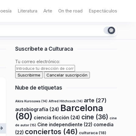
oesía
Literatura
Arte
On the road
Espectáculos
Suscríbete a Culturaca
Tu correo electrónico:
Nube de etiquetas
arte
(27)
Akira Kurosawa
(14)
Alfred Hitchcock
(14)
Barcelona
autobiografía
(24)
(80)
cine
(36)
ciencia ficción
(24)
cine
Cine independiente
(22)
comedia
de autor
(15)
conciertos
(46)
(22)
culturaca
(18)