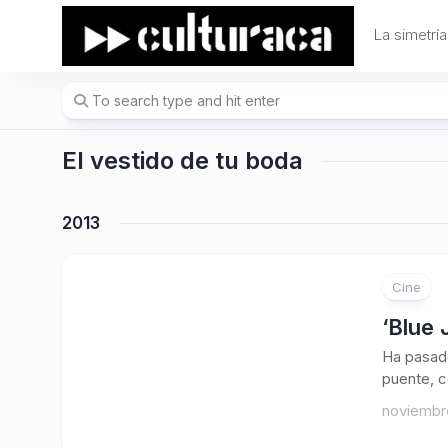
Skip
to
La simetría
content
El vestido de tu boda
2013
Cine
1
‘Blue 
Ha pasad
puente, c
noviembre