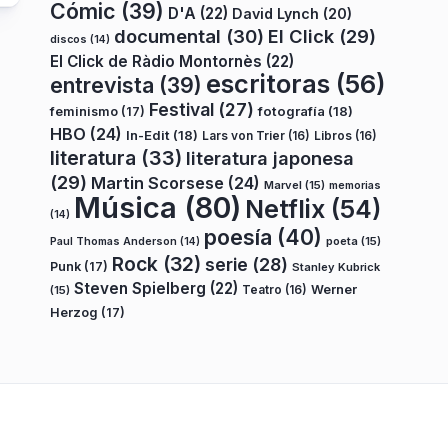
Cómic
(39)
D'A
(22)
David Lynch
(20)
documental
(30)
El Click
(29)
discos
(14)
El Click de Ràdio Montornès
(22)
escritoras
(56)
entrevista
(39)
Festival
(27)
fotografía
(18)
feminismo
(17)
HBO
(24)
In-Edit
(18)
Lars von Trier
(16)
Libros
(16)
literatura
(33)
literatura japonesa
(29)
Martin Scorsese
(24)
Marvel
(15)
memorias
Música
(80)
Netflix
(54)
(14)
poesía
(40)
poeta
(15)
Paul Thomas Anderson
(14)
Rock
(32)
serie
(28)
Punk
(17)
Stanley Kubrick
Steven Spielberg
(22)
Teatro
(16)
Werner
(15)
Herzog
(17)