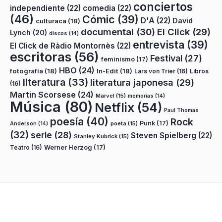
conciertos
independiente
(22)
comedia
(22)
(46)
Cómic
(39)
D'A
(22)
David
culturaca
(18)
documental
(30)
El Click
(29)
Lynch
(20)
discos
(14)
entrevista
(39)
El Click de Ràdio Montornès
(22)
escritoras
(56)
Festival
(27)
feminismo
(17)
HBO
(24)
fotografía
(18)
In-Edit
(18)
Lars von Trier
(16)
Libros
literatura
(33)
literatura japonesa
(29)
(16)
Martin Scorsese
(24)
Marvel
(15)
memorias
(14)
Música
(80)
Netflix
(54)
Paul Thomas
poesía
(40)
Rock
Punk
(17)
poeta
(15)
Anderson
(14)
(32)
serie
(28)
Steven Spielberg
(22)
Stanley Kubrick
(15)
Teatro
(16)
Werner Herzog
(17)