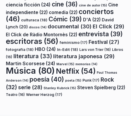
cine
(36)
ciencia ficción
(24)
Cine
cine de autor
(15)
conciertos
independiente
(22)
comedia
(22)
(46)
Cómic
(39)
D'A
(22)
David
culturaca
(18)
documental
(30)
El Click
(29)
Lynch
(20)
discos
(14)
entrevista
(39)
El Click de Ràdio Montornès
(22)
escritoras
(56)
Festival
(27)
feminismo
(17)
HBO
(24)
fotografía
(18)
In-Edit
(18)
Lars von Trier
(16)
Libros
literatura
(33)
literatura japonesa
(29)
(16)
Martin Scorsese
(24)
Marvel
(15)
memorias
(14)
Música
(80)
Netflix
(54)
Paul Thomas
poesía
(40)
Rock
Punk
(17)
poeta
(15)
Anderson
(14)
(32)
serie
(28)
Steven Spielberg
(22)
Stanley Kubrick
(15)
Teatro
(16)
Werner Herzog
(17)