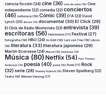
cine
(36)
ciencia ficción
(24)
Cine
cine de autor
(15)
conciertos
independiente
(22)
comedia
(22)
(46)
Cómic
(39)
D'A
(22)
David
culturaca
(18)
documental
(30)
El Click
(29)
Lynch
(20)
discos
(14)
entrevista
(39)
El Click de Ràdio Montornès
(22)
escritoras
(56)
Festival
(27)
feminismo
(17)
HBO
(24)
fotografía
(18)
In-Edit
(18)
Lars von Trier
(16)
Libros
literatura
(33)
literatura japonesa
(29)
(16)
Martin Scorsese
(24)
Marvel
(15)
memorias
(14)
Música
(80)
Netflix
(54)
Paul Thomas
poesía
(40)
Rock
Punk
(17)
poeta
(15)
Anderson
(14)
(32)
serie
(28)
Steven Spielberg
(22)
Stanley Kubrick
(15)
Teatro
(16)
Werner Herzog
(17)