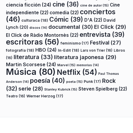
cine
(36)
ciencia ficción
(24)
Cine
cine de autor
(15)
conciertos
independiente
(22)
comedia
(22)
(46)
Cómic
(39)
D'A
(22)
David
culturaca
(18)
documental
(30)
El Click
(29)
Lynch
(20)
discos
(14)
entrevista
(39)
El Click de Ràdio Montornès
(22)
escritoras
(56)
Festival
(27)
feminismo
(17)
HBO
(24)
fotografía
(18)
In-Edit
(18)
Lars von Trier
(16)
Libros
literatura
(33)
literatura japonesa
(29)
(16)
Martin Scorsese
(24)
Marvel
(15)
memorias
(14)
Música
(80)
Netflix
(54)
Paul Thomas
poesía
(40)
Rock
Punk
(17)
poeta
(15)
Anderson
(14)
(32)
serie
(28)
Steven Spielberg
(22)
Stanley Kubrick
(15)
Teatro
(16)
Werner Herzog
(17)