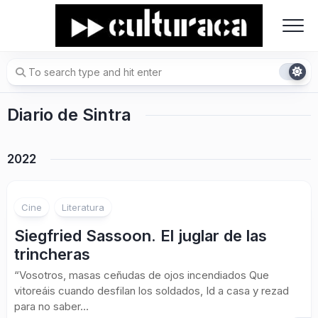
Skip
to
content
Diario de Sintra
2022
Cine
Literatura
Siegfried Sassoon. El juglar de las
trincheras
“Vosotros, masas ceñudas de ojos incendiados Que
vitoreáis cuando desfilan los soldados, Id a casa y rezad
para no saber...