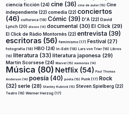
cine
(36)
ciencia ficción
(24)
Cine
cine de autor
(15)
conciertos
independiente
(22)
comedia
(22)
(46)
Cómic
(39)
D'A
(22)
David
culturaca
(18)
documental
(30)
El Click
(29)
Lynch
(20)
discos
(14)
entrevista
(39)
El Click de Ràdio Montornès
(22)
escritoras
(56)
Festival
(27)
feminismo
(17)
HBO
(24)
fotografía
(18)
In-Edit
(18)
Lars von Trier
(16)
Libros
literatura
(33)
literatura japonesa
(29)
(16)
Martin Scorsese
(24)
Marvel
(15)
memorias
(14)
Música
(80)
Netflix
(54)
Paul Thomas
poesía
(40)
Rock
Punk
(17)
poeta
(15)
Anderson
(14)
(32)
serie
(28)
Steven Spielberg
(22)
Stanley Kubrick
(15)
Teatro
(16)
Werner Herzog
(17)