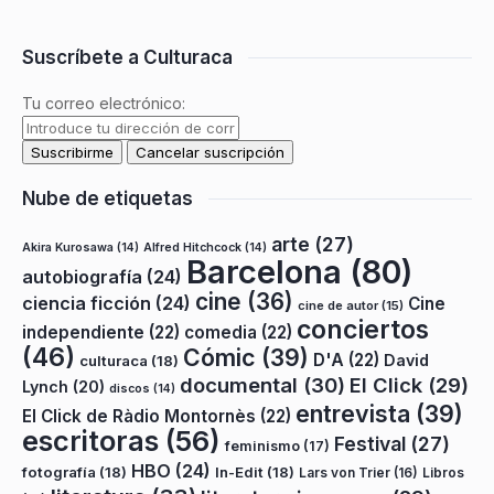
Suscríbete a Culturaca
Tu correo electrónico:
Nube de etiquetas
arte
(27)
Akira Kurosawa
(14)
Alfred Hitchcock
(14)
Barcelona
(80)
autobiografía
(24)
cine
(36)
ciencia ficción
(24)
Cine
cine de autor
(15)
conciertos
independiente
(22)
comedia
(22)
(46)
Cómic
(39)
D'A
(22)
David
culturaca
(18)
documental
(30)
El Click
(29)
Lynch
(20)
discos
(14)
entrevista
(39)
El Click de Ràdio Montornès
(22)
escritoras
(56)
Festival
(27)
feminismo
(17)
HBO
(24)
fotografía
(18)
In-Edit
(18)
Lars von Trier
(16)
Libros