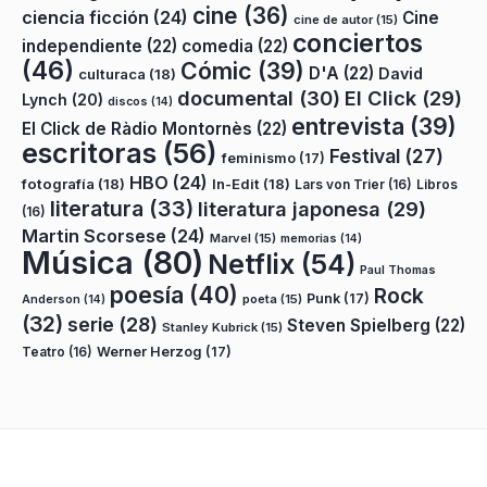
cine
(36)
ciencia ficción
(24)
Cine
cine de autor
(15)
conciertos
independiente
(22)
comedia
(22)
(46)
Cómic
(39)
D'A
(22)
David
culturaca
(18)
documental
(30)
El Click
(29)
Lynch
(20)
discos
(14)
entrevista
(39)
El Click de Ràdio Montornès
(22)
escritoras
(56)
Festival
(27)
feminismo
(17)
HBO
(24)
fotografía
(18)
In-Edit
(18)
Lars von Trier
(16)
Libros
literatura
(33)
literatura japonesa
(29)
(16)
Martin Scorsese
(24)
Marvel
(15)
memorias
(14)
Música
(80)
Netflix
(54)
Paul Thomas
poesía
(40)
Rock
Punk
(17)
poeta
(15)
Anderson
(14)
(32)
serie
(28)
Steven Spielberg
(22)
Stanley Kubrick
(15)
Teatro
(16)
Werner Herzog
(17)