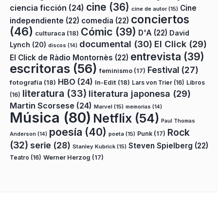
cine
(36)
ciencia ficción
(24)
Cine
cine de autor
(15)
conciertos
independiente
(22)
comedia
(22)
(46)
Cómic
(39)
D'A
(22)
David
culturaca
(18)
documental
(30)
El Click
(29)
Lynch
(20)
discos
(14)
entrevista
(39)
El Click de Ràdio Montornès
(22)
escritoras
(56)
Festival
(27)
feminismo
(17)
HBO
(24)
fotografía
(18)
In-Edit
(18)
Lars von Trier
(16)
Libros
literatura
(33)
literatura japonesa
(29)
(16)
Martin Scorsese
(24)
Marvel
(15)
memorias
(14)
Música
(80)
Netflix
(54)
Paul Thomas
poesía
(40)
Rock
Punk
(17)
poeta
(15)
Anderson
(14)
(32)
serie
(28)
Steven Spielberg
(22)
Stanley Kubrick
(15)
Teatro
(16)
Werner Herzog
(17)