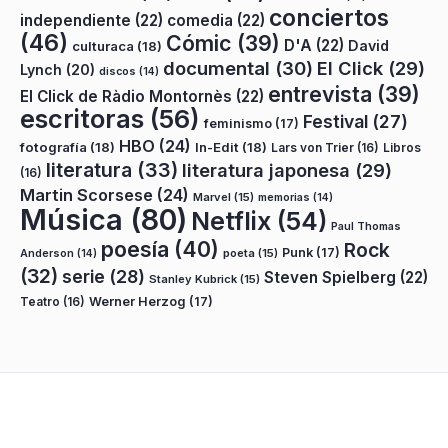
conciertos
independiente
(22)
comedia
(22)
(46)
Cómic
(39)
D'A
(22)
David
culturaca
(18)
documental
(30)
El Click
(29)
Lynch
(20)
discos
(14)
entrevista
(39)
El Click de Ràdio Montornès
(22)
escritoras
(56)
Festival
(27)
feminismo
(17)
HBO
(24)
fotografía
(18)
In-Edit
(18)
Lars von Trier
(16)
Libros
literatura
(33)
literatura japonesa
(29)
(16)
Martin Scorsese
(24)
Marvel
(15)
memorias
(14)
Música
(80)
Netflix
(54)
Paul Thomas
poesía
(40)
Rock
Punk
(17)
poeta
(15)
Anderson
(14)
(32)
serie
(28)
Steven Spielberg
(22)
Stanley Kubrick
(15)
Teatro
(16)
Werner Herzog
(17)