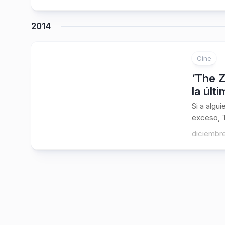
2014
Cine
‘The Z
la últ
Si a algu
exceso, T
diciembre