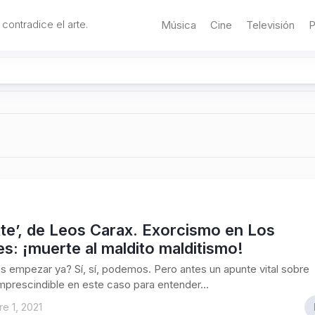
 contradice el arte.
Música
Cine
Televisión
P
te’, de Leos Carax. Exorcismo en Los
s: ¡muerte al maldito malditismo!
empezar ya? Sí, sí, podemos. Pero antes un apunte vital sobre
 imprescindible en este caso para entender...
e 1, 2021