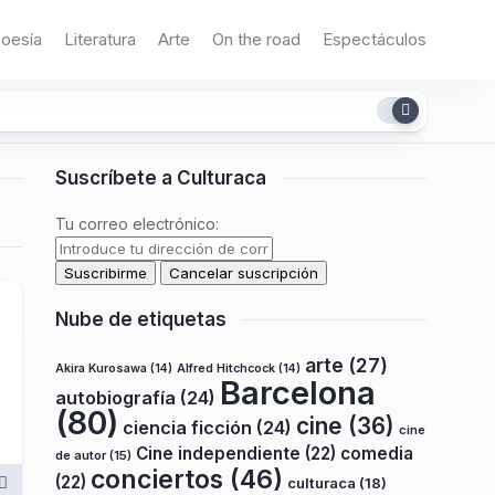
oesía
Literatura
Arte
On the road
Espectáculos
Suscríbete a Culturaca
Tu correo electrónico:
Nube de etiquetas
arte
(27)
Akira Kurosawa
(14)
Alfred Hitchcock
(14)
Barcelona
autobiografía
(24)
(80)
cine
(36)
ciencia ficción
(24)
cine
Cine independiente
(22)
comedia
de autor
(15)
conciertos
(46)
(22)
culturaca
(18)