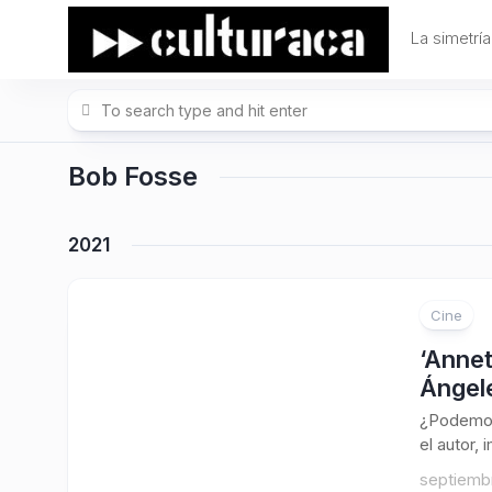
Skip
to
La simetría
content
Bob Fosse
2021
Cine
‘Annet
Ángele
¿Podemos 
el autor,
septiembr