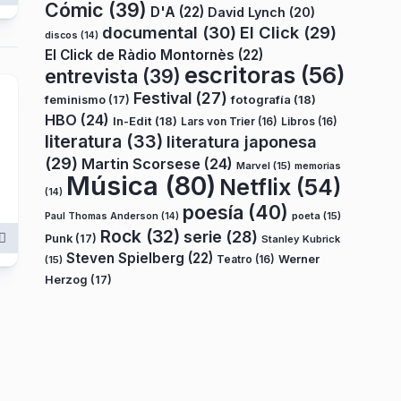
Cómic
(39)
D'A
(22)
David Lynch
(20)
documental
(30)
El Click
(29)
discos
(14)
El Click de Ràdio Montornès
(22)
escritoras
(56)
entrevista
(39)
Festival
(27)
fotografía
(18)
feminismo
(17)
HBO
(24)
In-Edit
(18)
Lars von Trier
(16)
Libros
(16)
literatura
(33)
literatura japonesa
(29)
Martin Scorsese
(24)
Marvel
(15)
memorias
Música
(80)
Netflix
(54)
(14)
poesía
(40)
poeta
(15)
Paul Thomas Anderson
(14)
Rock
(32)
serie
(28)
Punk
(17)
Stanley Kubrick
Steven Spielberg
(22)
Teatro
(16)
Werner
(15)
Herzog
(17)