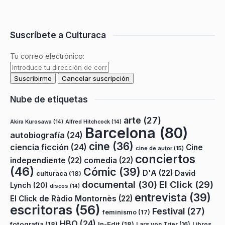
Suscríbete a Culturaca
Tu correo electrónico:
Nube de etiquetas
arte
(27)
Akira Kurosawa
(14)
Alfred Hitchcock
(14)
Barcelona
(80)
autobiografía
(24)
cine
(36)
ciencia ficción
(24)
Cine
cine de autor
(15)
conciertos
independiente
(22)
comedia
(22)
(46)
Cómic
(39)
D'A
(22)
David
culturaca
(18)
documental
(30)
El Click
(29)
Lynch
(20)
discos
(14)
entrevista
(39)
El Click de Ràdio Montornès
(22)
escritoras
(56)
Festival
(27)
feminismo
(17)
HBO
(24)
fotografía
(18)
In-Edit
(18)
Lars von Trier
(16)
Libros