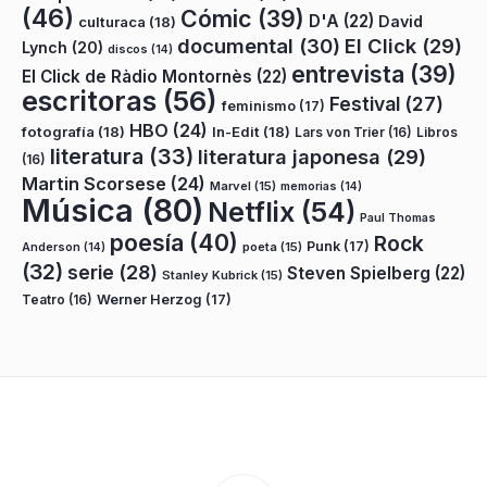
(46)
Cómic
(39)
D'A
(22)
David
culturaca
(18)
documental
(30)
El Click
(29)
Lynch
(20)
discos
(14)
entrevista
(39)
El Click de Ràdio Montornès
(22)
escritoras
(56)
Festival
(27)
feminismo
(17)
HBO
(24)
fotografía
(18)
In-Edit
(18)
Lars von Trier
(16)
Libros
literatura
(33)
literatura japonesa
(29)
(16)
Martin Scorsese
(24)
Marvel
(15)
memorias
(14)
Música
(80)
Netflix
(54)
Paul Thomas
poesía
(40)
Rock
Punk
(17)
poeta
(15)
Anderson
(14)
(32)
serie
(28)
Steven Spielberg
(22)
Stanley Kubrick
(15)
Teatro
(16)
Werner Herzog
(17)