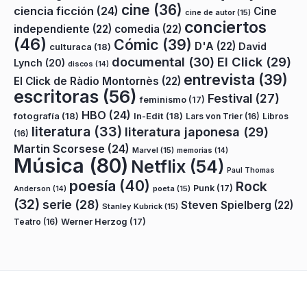
cine
(36)
ciencia ficción
(24)
Cine
cine de autor
(15)
conciertos
independiente
(22)
comedia
(22)
(46)
Cómic
(39)
D'A
(22)
David
culturaca
(18)
documental
(30)
El Click
(29)
Lynch
(20)
discos
(14)
entrevista
(39)
El Click de Ràdio Montornès
(22)
escritoras
(56)
Festival
(27)
feminismo
(17)
HBO
(24)
fotografía
(18)
In-Edit
(18)
Lars von Trier
(16)
Libros
literatura
(33)
literatura japonesa
(29)
(16)
Martin Scorsese
(24)
Marvel
(15)
memorias
(14)
Música
(80)
Netflix
(54)
Paul Thomas
poesía
(40)
Rock
Punk
(17)
poeta
(15)
Anderson
(14)
(32)
serie
(28)
Steven Spielberg
(22)
Stanley Kubrick
(15)
Teatro
(16)
Werner Herzog
(17)