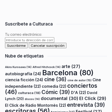
Suscríbete a Culturaca
Tu correo electrónico:
Nube de etiquetas
arte
(27)
Akira Kurosawa
(14)
Alfred Hitchcock
(14)
Barcelona
(80)
autobiografía
(24)
cine
(36)
ciencia ficción
(24)
Cine
cine de autor
(15)
conciertos
independiente
(22)
comedia
(22)
(46)
Cómic
(39)
D'A
(22)
David
culturaca
(18)
documental
(30)
El Click
(29)
Lynch
(20)
discos
(14)
entrevista
(39)
El Click de Ràdio Montornès
(22)
escritoras
(56)
Festival
(27)