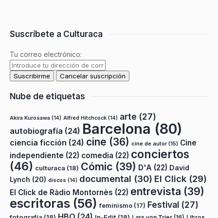
Suscríbete a Culturaca
Tu correo electrónico:
Nube de etiquetas
arte
(27)
Akira Kurosawa
(14)
Alfred Hitchcock
(14)
Barcelona
(80)
autobiografía
(24)
cine
(36)
ciencia ficción
(24)
Cine
cine de autor
(15)
conciertos
independiente
(22)
comedia
(22)
(46)
Cómic
(39)
D'A
(22)
David
culturaca
(18)
documental
(30)
El Click
(29)
Lynch
(20)
discos
(14)
entrevista
(39)
El Click de Ràdio Montornès
(22)
escritoras
(56)
Festival
(27)
feminismo
(17)
HBO
(24)
fotografía
(18)
In-Edit
(18)
Lars von Trier
(16)
Libros