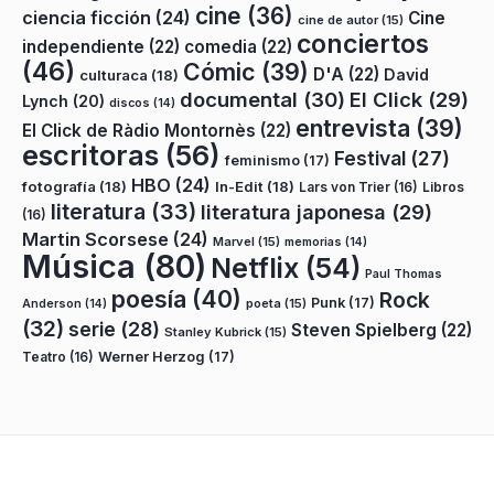
cine
(36)
ciencia ficción
(24)
Cine
cine de autor
(15)
conciertos
independiente
(22)
comedia
(22)
(46)
Cómic
(39)
D'A
(22)
David
culturaca
(18)
documental
(30)
El Click
(29)
Lynch
(20)
discos
(14)
entrevista
(39)
El Click de Ràdio Montornès
(22)
escritoras
(56)
Festival
(27)
feminismo
(17)
HBO
(24)
fotografía
(18)
In-Edit
(18)
Lars von Trier
(16)
Libros
literatura
(33)
literatura japonesa
(29)
(16)
Martin Scorsese
(24)
Marvel
(15)
memorias
(14)
Música
(80)
Netflix
(54)
Paul Thomas
poesía
(40)
Rock
Punk
(17)
poeta
(15)
Anderson
(14)
(32)
serie
(28)
Steven Spielberg
(22)
Stanley Kubrick
(15)
Teatro
(16)
Werner Herzog
(17)