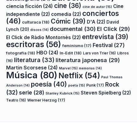
cine
(36)
ciencia ficción
(24)
Cine
cine de autor
(15)
conciertos
independiente
(22)
comedia
(22)
(46)
Cómic
(39)
D'A
(22)
David
culturaca
(18)
documental
(30)
El Click
(29)
Lynch
(20)
discos
(14)
entrevista
(39)
El Click de Ràdio Montornès
(22)
escritoras
(56)
Festival
(27)
feminismo
(17)
HBO
(24)
fotografía
(18)
In-Edit
(18)
Lars von Trier
(16)
Libros
literatura
(33)
literatura japonesa
(29)
(16)
Martin Scorsese
(24)
Marvel
(15)
memorias
(14)
Música
(80)
Netflix
(54)
Paul Thomas
poesía
(40)
Rock
Punk
(17)
poeta
(15)
Anderson
(14)
(32)
serie
(28)
Steven Spielberg
(22)
Stanley Kubrick
(15)
Teatro
(16)
Werner Herzog
(17)