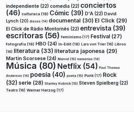
conciertos
independiente
(22)
comedia
(22)
(46)
Cómic
(39)
D'A
(22)
David
culturaca
(18)
documental
(30)
El Click
(29)
Lynch
(20)
discos
(14)
entrevista
(39)
El Click de Ràdio Montornès
(22)
escritoras
(56)
Festival
(27)
feminismo
(17)
HBO
(24)
fotografía
(18)
In-Edit
(18)
Lars von Trier
(16)
Libros
literatura
(33)
literatura japonesa
(29)
(16)
Martin Scorsese
(24)
Marvel
(15)
memorias
(14)
Música
(80)
Netflix
(54)
Paul Thomas
poesía
(40)
Rock
Punk
(17)
poeta
(15)
Anderson
(14)
(32)
serie
(28)
Steven Spielberg
(22)
Stanley Kubrick
(15)
Teatro
(16)
Werner Herzog
(17)