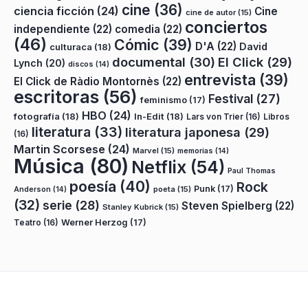
cine
(36)
ciencia ficción
(24)
Cine
cine de autor
(15)
conciertos
independiente
(22)
comedia
(22)
(46)
Cómic
(39)
D'A
(22)
David
culturaca
(18)
documental
(30)
El Click
(29)
Lynch
(20)
discos
(14)
entrevista
(39)
El Click de Ràdio Montornès
(22)
escritoras
(56)
Festival
(27)
feminismo
(17)
HBO
(24)
fotografía
(18)
In-Edit
(18)
Lars von Trier
(16)
Libros
literatura
(33)
literatura japonesa
(29)
(16)
Martin Scorsese
(24)
Marvel
(15)
memorias
(14)
Música
(80)
Netflix
(54)
Paul Thomas
poesía
(40)
Rock
Punk
(17)
poeta
(15)
Anderson
(14)
(32)
serie
(28)
Steven Spielberg
(22)
Stanley Kubrick
(15)
Teatro
(16)
Werner Herzog
(17)