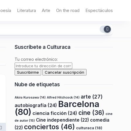
oesía
Literatura
Arte
On the road
Espectáculos
Suscríbete a Culturaca
Tu correo electrónico:
Nube de etiquetas
arte
(27)
Akira Kurosawa
(14)
Alfred Hitchcock
(14)
Barcelona
autobiografía
(24)
(80)
cine
(36)
ciencia ficción
(24)
cine
Cine independiente
(22)
comedia
de autor
(15)
conciertos
(46)
(22)
culturaca
(18)