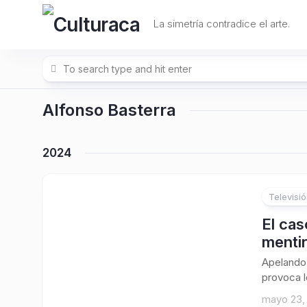
Skip
to
La simetría contradice el arte.
content
Alfonso Basterra
2024
Televisi
El cas
menti
Apelando 
provoca lo
mayo 23,