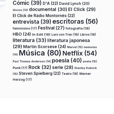
Cómic
(39)
D'A
(22)
David Lynch
(20)
documental
(30)
El Click
(29)
discos
(14)
El Click de Ràdio Montornès
(22)
escritoras
(56)
entrevista
(39)
Festival
(27)
fotografía
(18)
feminismo
(17)
HBO
(24)
In-Edit
(18)
Lars von Trier
(16)
Libros
(16)
literatura
(33)
literatura japonesa
(29)
Martin Scorsese
(24)
Marvel
(15)
memorias
Música
(80)
Netflix
(54)
(14)
poesía
(40)
poeta
(15)
Paul Thomas Anderson
(14)
Rock
(32)
serie
(28)
Punk
(17)
Stanley Kubrick
Steven Spielberg
(22)
Teatro
(16)
Werner
(15)
Herzog
(17)