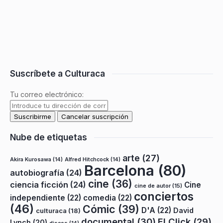
Suscríbete a Culturaca
Tu correo electrónico:
Nube de etiquetas
arte
(27)
Akira Kurosawa
(14)
Alfred Hitchcock
(14)
Barcelona
(80)
autobiografía
(24)
cine
(36)
ciencia ficción
(24)
Cine
cine de autor
(15)
conciertos
independiente
(22)
comedia
(22)
(46)
Cómic
(39)
D'A
(22)
David
culturaca
(18)
documental
(30)
El Click
(29)
Lynch
(20)