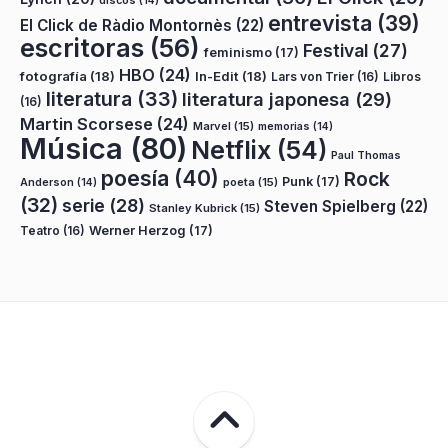
discos
(14)
entrevista
(39)
El Click de Ràdio Montornès
(22)
escritoras
(56)
Festival
(27)
feminismo
(17)
HBO
(24)
fotografía
(18)
In-Edit
(18)
Lars von Trier
(16)
Libros
literatura
(33)
literatura japonesa
(29)
(16)
Martin Scorsese
(24)
Marvel
(15)
memorias
(14)
Música
(80)
Netflix
(54)
Paul Thomas
poesía
(40)
Rock
Punk
(17)
poeta
(15)
Anderson
(14)
(32)
serie
(28)
Steven Spielberg
(22)
Stanley Kubrick
(15)
Teatro
(16)
Werner Herzog
(17)