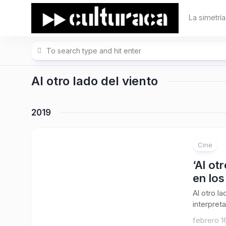
Skip
to
La simetría
content
Al otro lado del viento
2019
Cine
‘Al ot
en los
Al otro l
interpret
febrero 1