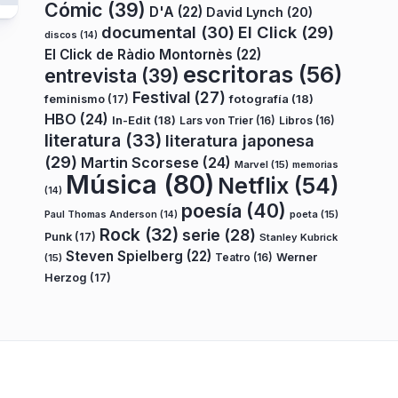
Cómic
(39)
D'A
(22)
David Lynch
(20)
documental
(30)
El Click
(29)
discos
(14)
El Click de Ràdio Montornès
(22)
escritoras
(56)
entrevista
(39)
Festival
(27)
fotografía
(18)
feminismo
(17)
HBO
(24)
In-Edit
(18)
Lars von Trier
(16)
Libros
(16)
literatura
(33)
literatura japonesa
(29)
Martin Scorsese
(24)
Marvel
(15)
memorias
Música
(80)
Netflix
(54)
(14)
poesía
(40)
poeta
(15)
Paul Thomas Anderson
(14)
Rock
(32)
serie
(28)
Punk
(17)
Stanley Kubrick
Steven Spielberg
(22)
Teatro
(16)
Werner
(15)
Herzog
(17)