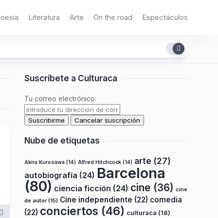
oesía
Literatura
Arte
On the road
Espectáculos
Suscríbete a Culturaca
Tu correo electrónico:
Nube de etiquetas
arte
(27)
Akira Kurosawa
(14)
Alfred Hitchcock
(14)
Barcelona
autobiografía
(24)
(80)
cine
(36)
ciencia ficción
(24)
cine
Cine independiente
(22)
comedia
de autor
(15)
conciertos
(46)
(22)
culturaca
(18)