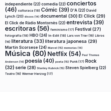
conciertos
independiente
(22)
comedia
(22)
(46)
Cómic
(39)
D'A
(22)
David
culturaca
(18)
documental
(30)
El Click
(29)
Lynch
(20)
discos
(14)
entrevista
(39)
El Click de Ràdio Montornès
(22)
escritoras
(56)
Festival
(27)
feminismo
(17)
HBO
(24)
fotografía
(18)
In-Edit
(18)
Lars von Trier
(16)
Libros
literatura
(33)
literatura japonesa
(29)
(16)
Martin Scorsese
(24)
Marvel
(15)
memorias
(14)
Música
(80)
Netflix
(54)
Paul Thomas
poesía
(40)
Rock
Punk
(17)
poeta
(15)
Anderson
(14)
(32)
serie
(28)
Steven Spielberg
(22)
Stanley Kubrick
(15)
Teatro
(16)
Werner Herzog
(17)