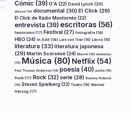
Cómic
(39)
D'A
(22)
David Lynch
(20)
documental
(30)
El Click
(29)
discos
(14)
El Click de Ràdio Montornès
(22)
escritoras
(56)
entrevista
(39)
Festival
(27)
fotografía
(18)
feminismo
(17)
HBO
(24)
In-Edit
(18)
Lars von Trier
(16)
Libros
(16)
literatura
(33)
literatura japonesa
(29)
Martin Scorsese
(24)
Marvel
(15)
memorias
Música
(80)
Netflix
(54)
(14)
poesía
(40)
poeta
(15)
Paul Thomas Anderson
(14)
Rock
(32)
serie
(28)
Punk
(17)
Stanley Kubrick
Steven Spielberg
(22)
Teatro
(16)
Werner
(15)
Herzog
(17)