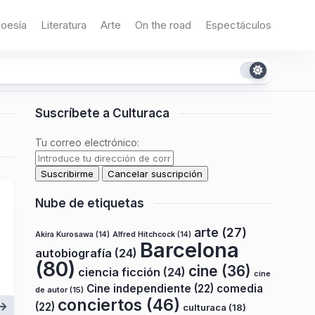
oesía
Literatura
Arte
On the road
Espectáculos
Suscríbete a Culturaca
Tu correo electrónico:
Nube de etiquetas
arte
(27)
Akira Kurosawa
(14)
Alfred Hitchcock
(14)
Barcelona
autobiografía
(24)
(80)
cine
(36)
ciencia ficción
(24)
cine
Cine independiente
(22)
comedia
de autor
(15)
conciertos
(46)
(22)
culturaca
(18)