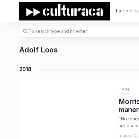
Skip
to
La simetría
content
Adolf Loos
2018
Arte
Morris
manera
“No tengo
ser escrit
marzo 10,