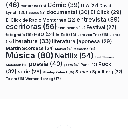
(46)
Cómic
(39)
D'A
(22)
David
culturaca
(18)
documental
(30)
El Click
(29)
Lynch
(20)
discos
(14)
entrevista
(39)
El Click de Ràdio Montornès
(22)
escritoras
(56)
Festival
(27)
feminismo
(17)
HBO
(24)
fotografía
(18)
In-Edit
(18)
Lars von Trier
(16)
Libros
literatura
(33)
literatura japonesa
(29)
(16)
Martin Scorsese
(24)
Marvel
(15)
memorias
(14)
Música
(80)
Netflix
(54)
Paul Thomas
poesía
(40)
Rock
Punk
(17)
poeta
(15)
Anderson
(14)
(32)
serie
(28)
Steven Spielberg
(22)
Stanley Kubrick
(15)
Teatro
(16)
Werner Herzog
(17)