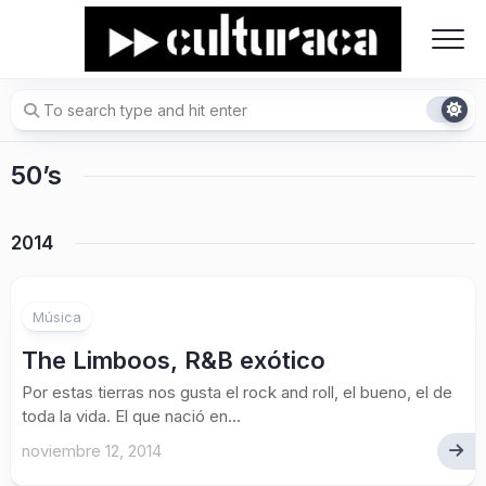
Skip
to
content
50’s
2014
Música
The Limboos, R&B exótico
Por estas tierras nos gusta el rock and roll, el bueno, el de
toda la vida. El que nació en...
noviembre 12, 2014